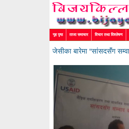
गृह पृष्ठ
ताजा समाचार
विचार तथा विश्लेषण
जेसीका बारेमा “सांसदसँग सम्व