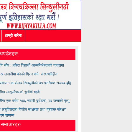
हाम्रो बारेमा
अपडेटहरु
सँगै सीप : बहिरा विद्यार्थी आत्मनिर्भरताको यात्रामा
ख लगानीमा बनेको ग्रिन पार्क संरक्षणविहीन
्रशासन कार्यालय सिन्धुलीको ७५ प्रतिशत राजस्व बृद्वि
ुलीमा लागूऔषधको चुनौती बढ्दै
लीमा एक वर्षमा १४६ सवारी दुर्घटना, २६ जनाको मृत्यु
लघुवित्तद्वारा वित्तीय साक्षरता तथा ग्राहक संरक्षण
्रम सम्पन्न
त समाचारहरु