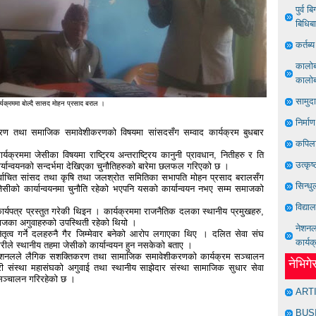
पुर्व 
बिधिब
कर्तब
कालोबज
कालोबज
सामुद
र्यक्रममा बाेल्दै सा‍सद माेहन प्रसाद बराल ।
निर्मा
िकरण तथा समाजिक समावेशीकरणको विषयमा सांसदसँग सम्वाद कार्यक्रम बुधबार
कपिला
क्रममा जेसीका विषयमा राष्ट्रिय अन्तराष्ट्रिय कानुनी प्रावधान, नितीहरु र ति
उत्कृष
ार्यान्वयनको सन्दर्भमा देखिएका चुनौतिहरुको बारेमा छलफल गरिएको छ ।
ट निर्वाचित सांसद तथा कृषि तथा जलश्राेत समितिका सभापति मोहन प्रसाद बरालसँग
सिन्धु
 जेसीको कार्यान्वयनमा चुनौति रहेको भएपनि यसको कार्यान्वयन नभए सम्म समाजको
विद्या
कार्यपत्र प्रस्तुत गरेकी थिइन । कार्यक्रममा राजनैतिक दलका स्थानीय प्रमुखहरु,
माजका अगुवाहरुको उपस्थिती रहेको थियो ।
नेशनल 
तृत्व गर्ने दलहरुनै गैर जिम्मेवार बनेको आरोप लगाएका थिए । दलित सेवा संघ
कार्यक
्मेवारीले स्थानीय तहमा जेसीको कार्यान्वयन हुन नसकेको बताए ।
टरनेशनलले लैगिक सशक्तिकरण तथा सामाजिक समावेशीकरणको कार्यक्रम सञ्चालन
नेभिग
ी संस्था महासंघको अगुवाई तथा स्थानीय साझेदार संस्था सामाजिक सुधार सेवा
रम सञ्चालन गरिरहेको छ ।
ART
BUS