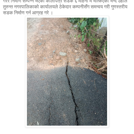
गरेर निमार्ण सम्पन्न भएको कालोपत्रे सडक ६ महिना मै भत्किएको भन्दै उहाँले
तुरुन्त नगरपालिकाको कार्यालयले ठेकेदार कम्पनीसँग समन्वय गरी गुणस्तरीय
सडक निर्माण गर्न आग्रह गरे ।