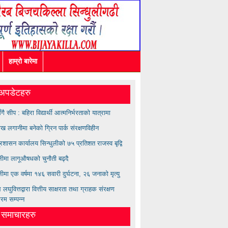
हाम्रो बारेमा
अपडेटहरु
सँगै सीप : बहिरा विद्यार्थी आत्मनिर्भरताको यात्रामा
ख लगानीमा बनेको ग्रिन पार्क संरक्षणविहीन
्रशासन कार्यालय सिन्धुलीको ७५ प्रतिशत राजस्व बृद्वि
ुलीमा लागूऔषधको चुनौती बढ्दै
लीमा एक वर्षमा १४६ सवारी दुर्घटना, २६ जनाको मृत्यु
लघुवित्तद्वारा वित्तीय साक्षरता तथा ग्राहक संरक्षण
्रम सम्पन्न
त समाचारहरु