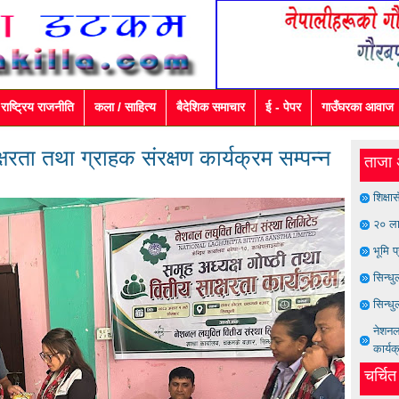
राष्ट्रिय राजनीति
कला / साहित्य
बैदेशिक समाचार
ई - पेपर
गाउँघरका आवाज
ाक्षरता तथा ग्राहक संरक्षण कार्यक्रम सम्पन्न
ताजा 
शिक्षा
२० ला
भूमि प
सिन्ध
सिन्धु
नेशनल 
कार्यक
चर्चि