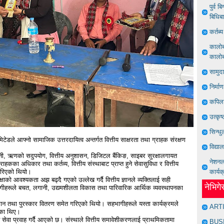
पुर्व 
बिधिब
कर्तब
कालोबज
कालोबज
सामुद
निर्मा
कपिला
उत्कृष
सिन्धु
िटेडले आफ्नो सामाजिक उत्तरदायित्व अन्तर्गत वित्तीय साक्षरता तथा ग्राहक संरक्षण
विद्या
े बानी, ऋणको सदुपयोग, वित्तीय अनुशासन, डिजिटल बैंकिङ, साइबर सुरक्षालगायत
नेशनल 
ा अधिकार तथा कर्तव्य, वित्तीय संस्थाबाट प्राप्त हुने सेवासुविधा र वित्तीय
 गरिएको थियो।
कार्यक
शिक्षाको आवश्यकता अझ बढ्दै गएको उल्लेख गर्दै वित्तीय ज्ञानले व्यक्तिलाई सही
नेभिग
भागीहरूले बचत, लगानी, उद्यमशीलता विकास तथा पारिवारिक आर्थिक व्यवस्थापनका
मान तथा पुरस्कार वितरण समेत गरिएको थियो। सहभागीहरूले यस्ता कार्यक्रमले
ART
िएका थिए।
त सेवा प्रवाह गर्दै आएको छ। संस्थाले वित्तीय समावेशीकरणलाई प्राथमिकतामा
BUS