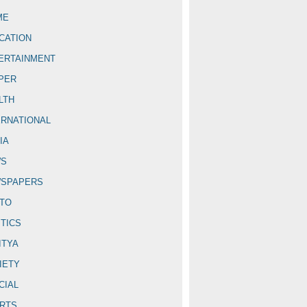
ME
CATION
ERTAINMENT
PER
LTH
ERNATIONAL
IA
WS
SPAPERS
TO
ITICS
ITYA
IETY
CIAL
RTS