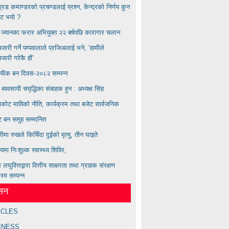
बिग्रड कमाण्डरकाे प्रचण्डलाई प्रश्न, केन्द्रको निर्णय कुन
ाट भयाे ?
्य ज्यानका फरार अभियुक्त २२ बर्षपछि कारागार चलान
ारी गर्ने पम्पवालाले प्रजिअलाई भने, ‘हामीले
ारी गरेकै हौं’
ायीक बन दिवस-२०८२ सम्पन्न
ण ब्यवसायी समृद्धिका संबाहक हुन : अध्यक्ष सिंह
कोट माविको नीति, कार्यक्रम तथा बजेट सार्वजनिक
्ट बन समुह सम्मानित
लीमा रुखले किचिँदा दुईको मृत्यु, तीन घाइते
लयमा निःशुल्क स्वास्थ्य शिविर,
लघुवित्तद्वारा वित्तीय साक्षरता तथा ग्राहक संरक्षण
्रम सम्पन्न
ेसन
ICLES
INESS