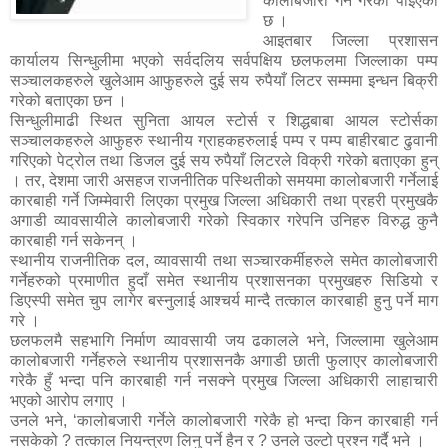
कालोबजारी गर्ने गरेको पाइएको
छ ।
आइतबार जिल्ला प्रशासन
कार्यालय सिन्धुलीमा भएको सर्वदलिय सर्वपक्षिय छलफलमा जिल्लाका पम्प
सञ्चालकहरुले खुलेआम आफुहरुले दुई सय रुपैयाँ लिटर सम्ममा इन्धन बिक्री
गरेको बताएका छन ।
सिन्धुलीमाढी स्थित सुनिता आयल स्टोर्स र शिद्धबाबा आयल स्टोर्सका
सञ्चालकहरुले आफुहरु स्थानीय ग्राहकहरुलाई पम्प र पम्प बाहीरबाट ढुवानी
गरिएको पेट्रोल तथा डिजल दुई सय रुपैयाँ लिटरले विक्री गरेको बताएका हुन्
। तर, देशमा जारी असहज राजनीतिक पस्थितीको समयमा कालोबजारी गर्नेलाई
कारबाही गर्ने जिम्मेवारी लिएका प्रमुख जिल्ला अधिकारी तथा प्रहरी प्रमुखकै
अगाडी व्यावसायीले कालोबजारी गरेको स्विकार गरेपनि उनिहरु विरुद्ध कुनै
कारबाही गर्न सकेनन् ।
स्थानीय राजनीतिक दल, व्यावसायी तथा सञ्चारकर्मीहरुले समेत कालोबजारी
गर्नेहरुको प्रमाणीत हुदाँ समेत स्थानीय प्रशासनका प्रमुखहरु सिडियो र
डिएस्पी समेत चुप लागेर बस्नुलाई आश्चर्य मान्दै तत्काल कारबाही हुनु पर्ने माग
गरे ।
छलफलमै सहभागि निर्माण व्यावसायी जय ढकालले भने, जिल्लामा खुलेआम
कालोबजारी गर्नेहरुले स्थानीय प्रशासनकै अगाडी छाती फुलाएर कालोबजारी
गरेकै हुँ भन्दा पनि कारबाही गर्न नसक्ने प्रमुख जिल्ला अधिकारी लाहाचारी
भएको आरोप लगाए ।
उनले भने, ‘कालोबजारी गर्नेले कालोबजारी गरेकै हो भन्दा किन कारबाही गर्न
नसकेको ? तत्काल नियन्त्रण लिनु पर्ने हैन र ? उनले उल्टो प्रश्न गर्दै भने ।