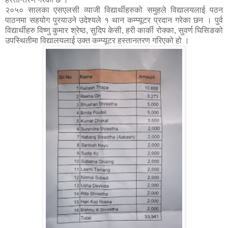
२०५० सालका एसएलसी व्याजी विद्यार्थीहरुको समुहले विद्यालयलाई पठन
पाठनमा सहयोग पुरयाउने उदेश्यले १ थान कम्प्यूटर प्रदान गरेका छन । पुर्व
विद्यार्थीहरु विष्णु कुमार श्रेष्ठ, सुदिप केसी, हरी कार्की रोक्का, सुवर्ण घिसिङको
उपस्थितीमा विद्यालयलाई उक्त कम्प्यूटर हस्तानतरण गरिएको हो ।