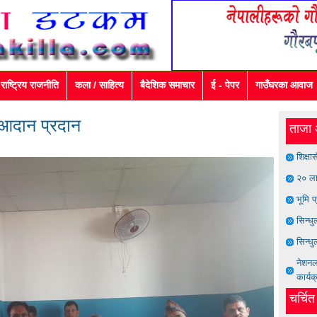
राष्ट्रिय राजनीति
कला / साहित्य
बैदेशिक समाचार
ई - पेपर
गाउँघरका आवाज
 आदान प्रदान
ताजा 
शिक्षा
२० ला
भूमि प
सिन्ध
सिन्धु
नेशनल 
कार्यक
चर्चि