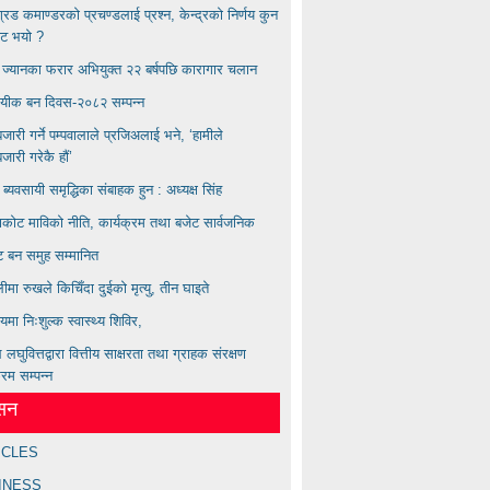
बिग्रड कमाण्डरकाे प्रचण्डलाई प्रश्न, केन्द्रको निर्णय कुन
ाट भयाे ?
्य ज्यानका फरार अभियुक्त २२ बर्षपछि कारागार चलान
ायीक बन दिवस-२०८२ सम्पन्न
ारी गर्ने पम्पवालाले प्रजिअलाई भने, ‘हामीले
ारी गरेकै हौं’
ण ब्यवसायी समृद्धिका संबाहक हुन : अध्यक्ष सिंह
कोट माविको नीति, कार्यक्रम तथा बजेट सार्वजनिक
्ट बन समुह सम्मानित
लीमा रुखले किचिँदा दुईको मृत्यु, तीन घाइते
लयमा निःशुल्क स्वास्थ्य शिविर,
लघुवित्तद्वारा वित्तीय साक्षरता तथा ग्राहक संरक्षण
्रम सम्पन्न
ेसन
ICLES
INESS