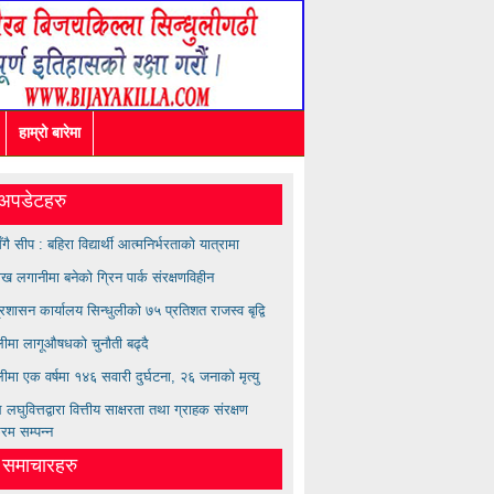
हाम्रो बारेमा
अपडेटहरु
सँगै सीप : बहिरा विद्यार्थी आत्मनिर्भरताको यात्रामा
ख लगानीमा बनेको ग्रिन पार्क संरक्षणविहीन
्रशासन कार्यालय सिन्धुलीको ७५ प्रतिशत राजस्व बृद्वि
ुलीमा लागूऔषधको चुनौती बढ्दै
लीमा एक वर्षमा १४६ सवारी दुर्घटना, २६ जनाको मृत्यु
लघुवित्तद्वारा वित्तीय साक्षरता तथा ग्राहक संरक्षण
्रम सम्पन्न
त समाचारहरु