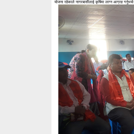
योजना रहेकाले नागरबासीलाई कृषिमा लाग्न आग्रह गर्नुभय