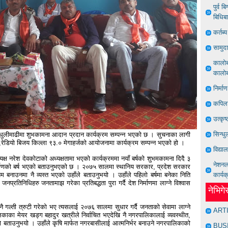
पुर्व 
बिधिब
कर्तब
सामुद
कालोबज
कालोबज
निर्मा
कपिला
उत्कृष
सिन्धु
्धुलीमाढीमा शुभकामना आदान प्रदान कार्यक्रम सम्पन्न भएको छ । सुचनाका लागी
ो,रेडियो बिजय किल्ला ९३.० मेगाहर्जको आयोजनामा कार्यक्रम सम्पन्न भएको हो ।
विद्या
्ष नरेश देवकोटाको अध्यक्षतामा भएको कार्यक्रममा नयाँ बर्षको शुभमकामना दिदै ३
नेशनल 
्माणको बर्ष भएको बताउनुभएको छ । २०७५ सालमा स्थानिय सरकार, प्रदेश सरकार
नाउनमा नै व्यस्त भएको उहाँले बताउनुभयो । उहाँले पहिलो बर्षमा बनेका निति
कार्यक
िनिधिहरु जनतामाझ गरेका प्रतिबद्धता पुरा गर्दै देश निर्माणमा लाग्ने विश्वास
नेभिग
 गल्ती त्रुटी गरेको भए त्यसलाई २०७६ सालमा सुधार गर्दै जनताको सेवामा लाग्ने
ART
काका मेयर खड्ग बहादुर खत्रीले निर्वाचित भएदेखि नै नगरपालिकालाई व्यवस्थीत,
ेको बताउनुभयो । उहाँले कृषि मार्फत नगरबासीलाई आत्मनिर्भर बनाउने नगरपालिकाको
BUS