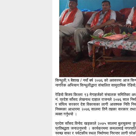
सिन्धुली,१ बैशाख / नयाँ बर्ष २०७६ को अवसरमा आज सिन
नागरिक अभियान सिन्धुलीद्धारा संचालित सामुदायिक रेडिय
रेडियो बिजय किल्ला ९३ मेगाहर्जको संचालक समितिका अध्यक
नं. प्रदेश साँसद लेखनाथ दाहाल राजनले २०७६ साल निर
र संघिय सरकार देश विकासका लागी आवश्यक निति नियम ब
नियमका आधारमा २०७६ सालमा तिनै तहका सरकार तथा जनप्रत
व्यक्त गर्नुभयो ।
प्रदेश साँसद विनोद खड्काले २०७५ सालमा बुलचुकमा कुनै
प्रतिबद्धता जनाउनुभयो । कार्यक्रममा कमलामाई नगरपालि
स्वच्छ सफा र पर्यटकीय स्थल निर्माणमा निरन्तर लागी पर