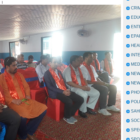
ो ।
CRI
EDU
ENT
EPA
HEA
INT
MED
NE
NEW
PHO
POL
SAH
SOC
SPE
SPO