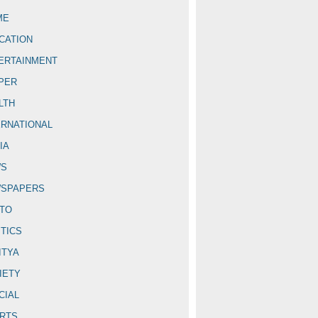
ME
CATION
ERTAINMENT
PER
LTH
ERNATIONAL
IA
WS
SPAPERS
TO
ITICS
ITYA
IETY
CIAL
RTS