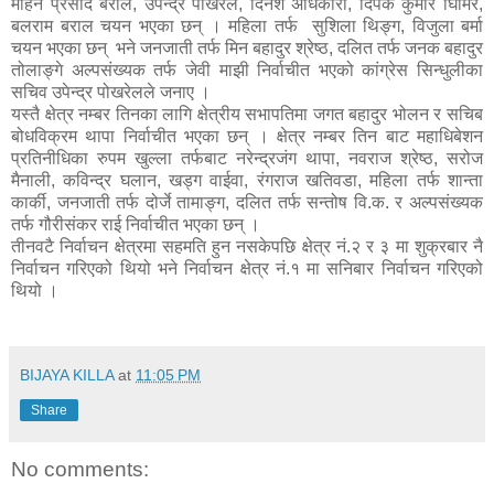
मोहन प्रसाद बराल, उपेन्द्र पोखरेल, दिनेश अधिकारी, दिपक कुमार घिमिरे,
बलराम बराल चयन भएका छन् । महिला तर्फ सुशिला थिङ्ग, विजुला बर्मा
चयन भएका छन् भने जनजाती तर्फ मिन बहादुर श्रेष्ठ, दलित तर्फ जनक बहादुर
तोलाङ्गे अल्पसंख्यक तर्फ जेवी माझी निर्वाचीत भएको कांग्रेस सिन्धुलीका
सचिव उपेन्द्र पोखरेलले जनाए ।
यस्तै क्षेत्र नम्बर तिनका लागि क्षेत्रीय सभापतिमा जगत बहादुर भोलन र सचिब
बोधविक्रम थापा निर्वाचीत भएका छन् । क्षेत्र नम्बर तिन बाट महाधिबेशन
प्रतिनीधिका रुपम खुल्ला तर्फबाट नरेन्द्रजंग थापा, नवराज श्रेष्ठ, सरोज
मैनाली, कविन्द्र घलान, खड्ग वाईवा, रंगराज खतिवडा, महिला तर्फ शान्ता
कार्की, जनजाती तर्फ दोर्जे तामाङ्ग, दलित तर्फ सन्तोष वि.क. र अल्पसंख्यक
तर्फ गौरीसंकर राई निर्वाचीत भएका छन् ।
तीनवटै निर्वाचन क्षेत्रमा सहमति हुन नसकेपछि क्षेत्र नं.२ र ३ मा शुक्रबार नै
निर्वाचन गरिएको थियो भने निर्वाचन क्षेत्र नं.१ मा सनिबार निर्वाचन गरिएको
थियो ।
BIJAYA KILLA
at
11:05 PM
Share
No comments: