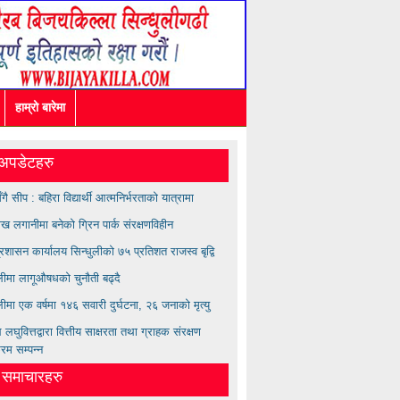
हाम्रो बारेमा
अपडेटहरु
सँगै सीप : बहिरा विद्यार्थी आत्मनिर्भरताको यात्रामा
ख लगानीमा बनेको ग्रिन पार्क संरक्षणविहीन
्रशासन कार्यालय सिन्धुलीको ७५ प्रतिशत राजस्व बृद्वि
ुलीमा लागूऔषधको चुनौती बढ्दै
लीमा एक वर्षमा १४६ सवारी दुर्घटना, २६ जनाको मृत्यु
लघुवित्तद्वारा वित्तीय साक्षरता तथा ग्राहक संरक्षण
्रम सम्पन्न
त समाचारहरु