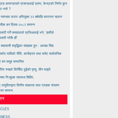
बिग्रड कमाण्डरकाे प्रचण्डलाई प्रश्न, केन्द्रको निर्णय कुन
ाट भयाे ?
्य ज्यानका फरार अभियुक्त २२ बर्षपछि कारागार चलान
ायीक बन दिवस-२०८२ सम्पन्न
ारी गर्ने पम्पवालाले प्रजिअलाई भने, ‘हामीले
ारी गरेकै हौं’
ण ब्यवसायी समृद्धिका संबाहक हुन : अध्यक्ष सिंह
कोट माविको नीति, कार्यक्रम तथा बजेट सार्वजनिक
्ट बन समुह सम्मानित
लीमा रुखले किचिँदा दुईको मृत्यु, तीन घाइते
लयमा निःशुल्क स्वास्थ्य शिविर,
लघुवित्तद्वारा वित्तीय साक्षरता तथा ग्राहक संरक्षण
्रम सम्पन्न
ेसन
ICLES
INESS