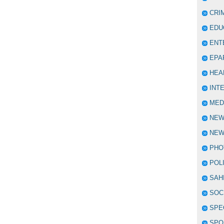
CRI
EDU
ENT
EPA
HEA
INT
MED
NE
NEW
PHO
POL
SAH
SOC
SPE
SPO