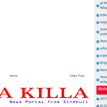
पुर्व 
बिधिब
कर्तब
सामुद
कालोबज
कालोबज
निर्मा
कपिला
उत्कृष
सिन्धु
विद्या
Home
Older Post
नेशनल 
कार्यक
नेभिग
ART
BUS