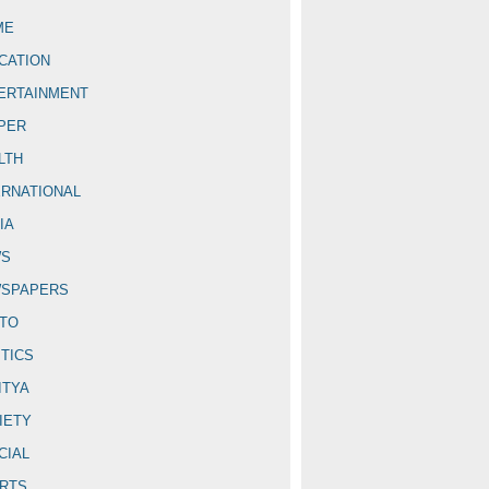
ME
CATION
ERTAINMENT
PER
LTH
ERNATIONAL
IA
WS
SPAPERS
TO
ITICS
ITYA
IETY
CIAL
RTS