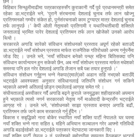
छन ।
बिहिबार सिन्धुलीमाढीमा पत्रकारहरुसँग कुराकानी गर्दै पुर्व प्रधानमन्त्री समेत
रहेका डा.भट्राईले भने, ‘पुरानै संरचनामा देशलाई चुनाब तर्फ लान खोज्नु
प्रतिगमनको गम्भीर संकेत हो, पुर्नसंरचनाको काम टुग्याएर मात्र देशलाई चुनाब
तर्फ लानुपर्छ ।’ केपी ओली नेतृत्वको प्रतिगामी र यथास्थितीबादी शक्तिले
जनतालाई भ्रमित पारेर देशलाई प्रतिगमन तर्फ लान खोजेको उनको आरोप
थियो ।
सरकारले अगाडि सारेको संविधान संशोधनको प्रस्ताव अपूर्ण रहेको बताउदै
डा.भट्राईले नयाँ संशोधन प्रस्ताव मार्फत राजनैतिक गतिरोधको अन्त्य गर्नुपर्नेमा
जोड दिए । उनले भने, ‘नयाँ संविधान बनेको पन्ध्र महिना बितिसक्दा पनि
संविधान कार्यान्वयन हुन सकेको छैन, अब नयाँ संशोधन प्रस्ताव मार्फत मधेशको
समस्या पनि हल गरेर देशलाई अगाडि लैजान सबै पक्ष तयार हुनुपर्छ ।’
संविधान संशोधन गर्नुहुन्न भन्ने नेकपा(एमाले)को अडान सहि नभएको बताउँदै
भट्राईले आवश्यक्ता अनुसार संविधानलाई जतिपनि संशोधन गर्न सकिने
भएकाले आफ्नो अतिलाई छोड्न एमालेलाई आग्रह समेत गरे ।
संघीयतालाई अस्वीकार गर्दै अगाडि बढ्ने कुराले जनयुद्धका शहीदहरुको अपमान
हुने भएकाले त्यसो नगर्न सरकारको नेतृत्व गर्ने माओवादी केन्द्रसँग भट्राईले
आग्रह गरे । उनले भने, ‘संशोधनको साझा प्रस्ताव बनाएर अगाडि बढौं,
प्रतिगमन तर्फ जाने काम सरकारले गर्नु हुँदैन ।’
बिकास र सबृद्धिको नारा बोकेर स्थापित नयाँ शक्ति पार्टी नेपालले घर घरमा
नयाँ शक्ति भन्ने नारा सहित ६ महिने अभियान सञ्चालन गरेर आफ्नो गतिविधी
अगाडि बढाईरहेको डा.भट्राईले पत्रकार भेटघाटमा जानकारी दिए ।
नयाँ शक्ति पार्टी नेपाल २ नं. प्रदेशको महोत्तरीमा सम्पनन् वैठकबाट भट्राई