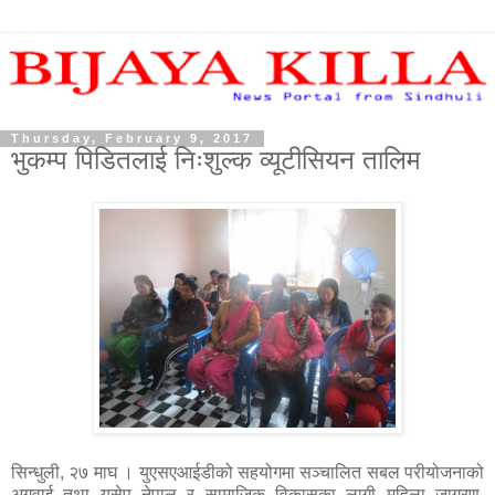
Thursday, February 9, 2017
भुकम्प पिडितलाई निःशुल्क व्यूटीसियन तालिम
सिन्धुली, २७ माघ । युएसएआईडीको सहयोगमा सञ्चालित सबल परीयोजनाको
अगुवाई तथा युसेप नेपाल र सामाजिक विकासका लागी महिला जागरण,