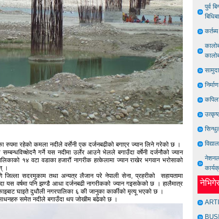
पुर्व 
बिधिब
कर्तब
कालोबज
कालोबज
सामुद
निर्मा
कपिला
उत्कृष
सिन्धु
विद्या
ीका रुपमा रहेको कमला नदीले वर्सेनी एक दर्जनबढीको बगाएर ज्यान लिने गरेको छ ।
बन्धविच्क्षेदनै गर्ने यस नदीमा उर्लेर आउने भेलले बगाउँदा वर्षेनी दर्जनौको ज्यान
नेशनल 
पालिकाको १४ वटा वडाका हजारौं नागरीक हत्केलामा ज्यान राखेर भगवान भरोसाको
न् ।
कार्यक
जिल्ला सदरमुकाम तथा अन्यत्र लैजान परे नेपाली सेना, प्रहरीको सहायतामा
नेभिग
ाउँदा यस वर्षमा पनि झण्डै आधा दर्जनबढी नागरीकको ज्यान गइसकेको छ । हालैमात्र
ाइबाट घाइते दुधौली नगरपालिका ६ की जानुका कार्कीको मृत्यू भएको छ ।
ारी साधनहरु समेत नदीले बगाउँदा थप जोखीम बढेको छ ।
ART
BUS