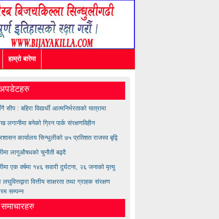
हाम्रो बारेमा
अपडेटहरु
सँगै सीप : बहिरा विद्यार्थी आत्मनिर्भरताको यात्रामा
ख लगानीमा बनेको ग्रिन पार्क संरक्षणविहीन
्रशासन कार्यालय सिन्धुलीको ७५ प्रतिशत राजस्व बृद्वि
ुलीमा लागूऔषधको चुनौती बढ्दै
लीमा एक वर्षमा १४६ सवारी दुर्घटना, २६ जनाको मृत्यु
लघुवित्तद्वारा वित्तीय साक्षरता तथा ग्राहक संरक्षण
्रम सम्पन्न
त समाचारहरु