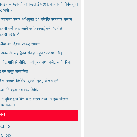
बिग्रड कमाण्डरकाे प्रचण्डलाई प्रश्न, केन्द्रको निर्णय कुन
ाट भयाे ?
्य ज्यानका फरार अभियुक्त २२ बर्षपछि कारागार चलान
ारी गर्ने पम्पवालाले प्रजिअलाई भने, ‘हामीले
ारी गरेकै हौं’
ायीक बन दिवस-२०८२ सम्पन्न
ण ब्यवसायी समृद्धिका संबाहक हुन : अध्यक्ष सिंह
कोट माविको नीति, कार्यक्रम तथा बजेट सार्वजनिक
्ट बन समुह सम्मानित
लीमा रुखले किचिँदा दुईको मृत्यु, तीन घाइते
लयमा निःशुल्क स्वास्थ्य शिविर,
लघुवित्तद्वारा वित्तीय साक्षरता तथा ग्राहक संरक्षण
्रम सम्पन्न
ेसन
ICLES
INESS