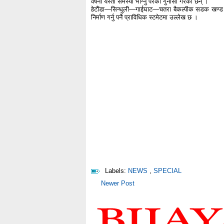
वर्षेनी यस्ता समस्या भोग्नु परेको गुनासो गरेका छन् ।
हेटौंडा—सिन्धुली—गाईघाट—चतरा बैकल्पीक सडक खण्ड अन
निर्माण गर्नु पर्ने प्राविधिक स्टमेटमा उल्लेख छ ।
Labels:
NEWS
,
SPECIAL
Newer Post