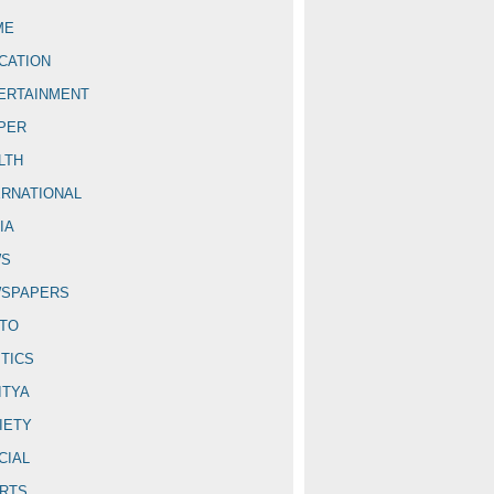
ME
CATION
ERTAINMENT
PER
LTH
ERNATIONAL
IA
WS
SPAPERS
TO
ITICS
ITYA
IETY
CIAL
RTS