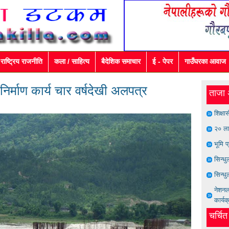
राष्ट्रिय राजनीति
कला / साहित्य
बैदेशिक समाचार
ई - पेपर
गाउँघरका आवाज
्माण कार्य चार वर्षदेखी अलपत्र
ताजा 
शिक्षा
२० ला
भूमि प
सिन्ध
सिन्धु
नेशनल 
कार्यक
चर्चि