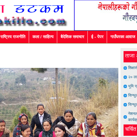
राष्ट्रिय राजनीति
कला / साहित्य
बैदेशिक समाचार
ई - पेपर
गाउँघरका आवाज
ताजा 
शिक्षा
२० ला
भूमि प
सिन्ध
सिन्धु
नेशनल 
कार्यक
चर्चि