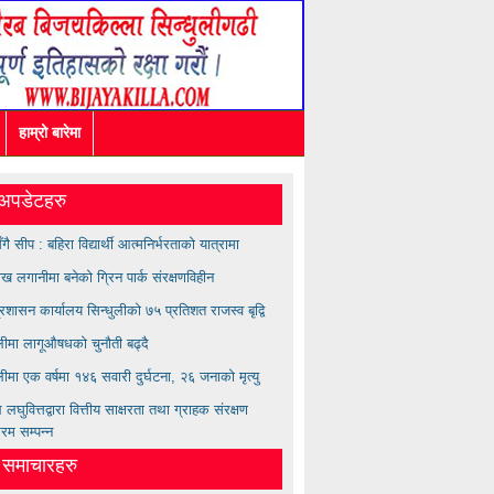
हाम्रो बारेमा
अपडेटहरु
सँगै सीप : बहिरा विद्यार्थी आत्मनिर्भरताको यात्रामा
ख लगानीमा बनेको ग्रिन पार्क संरक्षणविहीन
्रशासन कार्यालय सिन्धुलीको ७५ प्रतिशत राजस्व बृद्वि
ुलीमा लागूऔषधको चुनौती बढ्दै
लीमा एक वर्षमा १४६ सवारी दुर्घटना, २६ जनाको मृत्यु
लघुवित्तद्वारा वित्तीय साक्षरता तथा ग्राहक संरक्षण
्रम सम्पन्न
त समाचारहरु