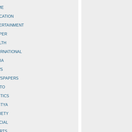
ME
CATION
ERTAINMENT
PER
LTH
ERNATIONAL
IA
WS
SPAPERS
TO
ITICS
ITYA
IETY
CIAL
RTS