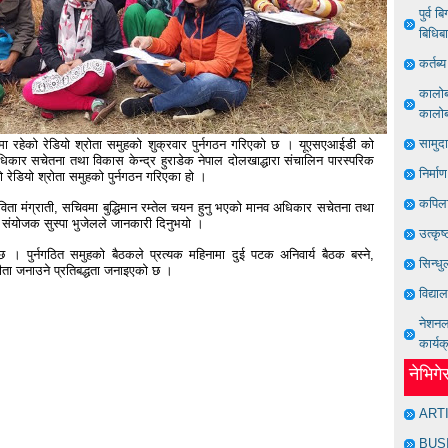
पुर्व 
बिधिब
कर्तब
कालोबज
कालोबज
सामुद
 मा रहेको रेडियो श्रोता समुहको शुक्रवार पुर्नगठन गरिएको छ । यूएसएआईडी को
 सचेतना तथा विकास केन्द्र हुराडेक नेपाल दोलखाद्धारा संचालिन पारस्परिक
निर्मा
ो रेडियो श्रोता समुहको पुर्नगठन गरिएका हो ।
कपिला
िता मंग्राती, सचिवमा बुद्धिमान रम्तेल चयन हुनु भएको मानव अधिकार सचेतना तथा
रम संयोजक सुस्पा भुजेलले जानकारी दिनुभयो ।
उत्कृष
 छ । पुर्नगठित समुहको बैठकले प्रत्यक महिनामा दुई पटक अनिवार्य बैठक बस्ने,
सिन्धु
ीता जनाउने प्रतिबद्धता जनाइएको छ ।
विद्या
नेशनल 
कार्यक
नेभिग
ART
BUS