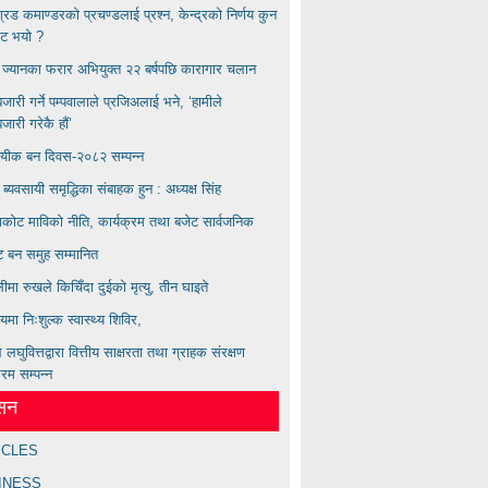
बिग्रड कमाण्डरकाे प्रचण्डलाई प्रश्न, केन्द्रको निर्णय कुन
ाट भयाे ?
्य ज्यानका फरार अभियुक्त २२ बर्षपछि कारागार चलान
ारी गर्ने पम्पवालाले प्रजिअलाई भने, ‘हामीले
ारी गरेकै हौं’
ायीक बन दिवस-२०८२ सम्पन्न
ण ब्यवसायी समृद्धिका संबाहक हुन : अध्यक्ष सिंह
कोट माविको नीति, कार्यक्रम तथा बजेट सार्वजनिक
्ट बन समुह सम्मानित
लीमा रुखले किचिँदा दुईको मृत्यु, तीन घाइते
लयमा निःशुल्क स्वास्थ्य शिविर,
लघुवित्तद्वारा वित्तीय साक्षरता तथा ग्राहक संरक्षण
्रम सम्पन्न
ेसन
ICLES
INESS