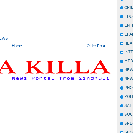
CRI
EDU
ENT
EPA
NEWS
HEA
Home
Older Post
INT
MED
NE
NEW
PHO
POL
SAH
SOC
SPE
SPO