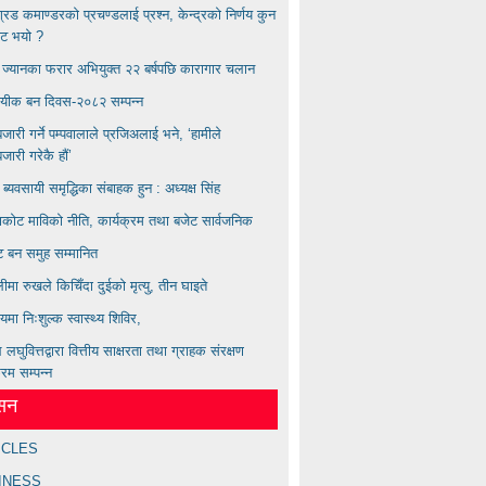
बिग्रड कमाण्डरकाे प्रचण्डलाई प्रश्न, केन्द्रको निर्णय कुन
ाट भयाे ?
्य ज्यानका फरार अभियुक्त २२ बर्षपछि कारागार चलान
ायीक बन दिवस-२०८२ सम्पन्न
ारी गर्ने पम्पवालाले प्रजिअलाई भने, ‘हामीले
ारी गरेकै हौं’
ण ब्यवसायी समृद्धिका संबाहक हुन : अध्यक्ष सिंह
कोट माविको नीति, कार्यक्रम तथा बजेट सार्वजनिक
्ट बन समुह सम्मानित
लीमा रुखले किचिँदा दुईको मृत्यु, तीन घाइते
लयमा निःशुल्क स्वास्थ्य शिविर,
लघुवित्तद्वारा वित्तीय साक्षरता तथा ग्राहक संरक्षण
्रम सम्पन्न
ेसन
ICLES
INESS