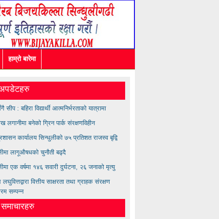
हाम्रो बारेमा
अपडेटहरु
सँगै सीप : बहिरा विद्यार्थी आत्मनिर्भरताको यात्रामा
ख लगानीमा बनेको ग्रिन पार्क संरक्षणविहीन
्रशासन कार्यालय सिन्धुलीको ७५ प्रतिशत राजस्व बृद्वि
ुलीमा लागूऔषधको चुनौती बढ्दै
लीमा एक वर्षमा १४६ सवारी दुर्घटना, २६ जनाको मृत्यु
लघुवित्तद्वारा वित्तीय साक्षरता तथा ग्राहक संरक्षण
्रम सम्पन्न
त समाचारहरु