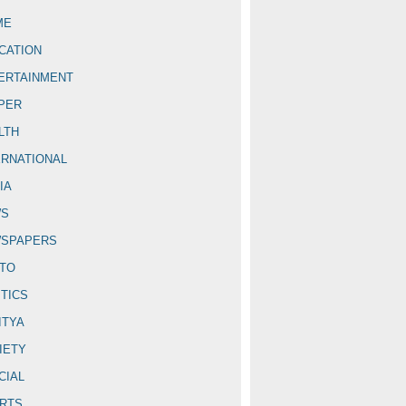
ME
CATION
ERTAINMENT
PER
LTH
ERNATIONAL
IA
WS
SPAPERS
TO
ITICS
ITYA
IETY
CIAL
RTS