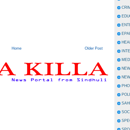
CRI
EDU
ENT
EPA
HEA
Home
Older Post
INT
MED
NE
NEW
PHO
POL
SAH
SOC
SPE
SPO