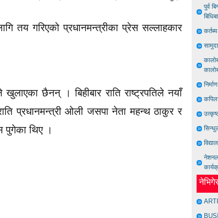
पुर्व 
बिधिब
ागि तय गरिएको प्रधानमन्त्रीका प्रेस सल्लाहकार
कर्तब
सामुद
कालोबज
कालोबज
निर्मा
खुलाएका छैनन् । बिहीबार राति राष्ट्रपतिले नयाँ
कपिला
ति प्रधानमन्त्री ओली जसपा नेता महन्थ ठाकुर र
उत्कृष
स पुगेका थिए ।
सिन्धु
विद्या
नेशनल 
कार्यक
नेभिग
ART
BUS