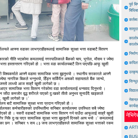
पुर्व 
बिधिब
कर्तब
सामुद
कालोबज
कालोबज
ालयले आफ्ना वडाका लाभग्राहीहरूलाई सामाजिक सुरक्षा भत्ता वडाबाटै वितरण
निर्मा
ल सरकारको नीति भएकोमा कमलामाई नगरपालिकाले बैंकको चाप, भूगोल, मौसम र ज्येष्ठ
कपिला
त्ता हस्तान्तरण गरिएको हो । भत्ता वडा कार्यालयबाटै लिन पाएपछि आफू खुसी
उत्कृष
 विश्वकर्माले आफ्नै वडामा सामाजिक भत्ता बुझ्नुभयो । स्थानीय सरकारले आफ्नै
्येष्ठ नागरिक बिकले भन्नुभयो, हिँड्न सकिँदैन अरूको सहायताले बैंक जान्थे,
सिन्धु
े जस्तो लाथ्यो आज साह्रै खुसी लागेको छ ।
 आएर सामाजिक भत्ता वितरण गरेकोमा वडा कार्यालयलाई धन्यवाद दिनुभयो ।
विद्या
न जाँदा कमजोर वृद्ध शरीरले पाएको दुःखको तीतो अनुभव सुनाउँदै खड्काले
छ, खुसी लागेको छ ।’
नेशनल 
्यालय बाटै सामाजिक सुरक्षा भत्ता प्रदान गरिएको हो ।
कार्यक
्यालयका कर्मचारीहरुको उपस्थितीमा सनिबार कार्यालयमा उपस्थित सबै ज्येष्ठ
को हो । यसरी वडाबाटै सामाजिक भत्ता वितरण गर्न पाउँदा आफूलाई साह्रै खुसी
नेभिग
पुगेर निकै दुःख पाएर सामाजिक सुरक्षा भत्ता बुझ्नुपर्ने दिनको अत्य भयो ।’ कमलामाई
हेका छन । सनिबार १ सय ८३ जना लाभग्राहीहरुले सामाजिक सुरक्षा भत्ताको रकम
ART
BUS