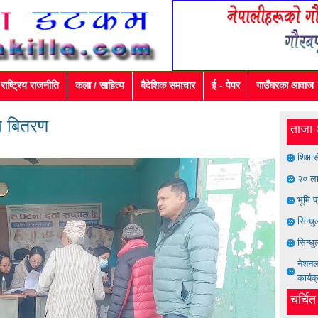
राष्ट्रिय राजनीति
कला / साहित्य
बैदेशिक समाचार
ई - पेपर
गाउँघरका आवाज
ता बितरण
ताजा 
शिक्षा
२० ला
भूमि प
सिन्ध
सिन्धु
नेशनल 
कार्यक
चर्चि