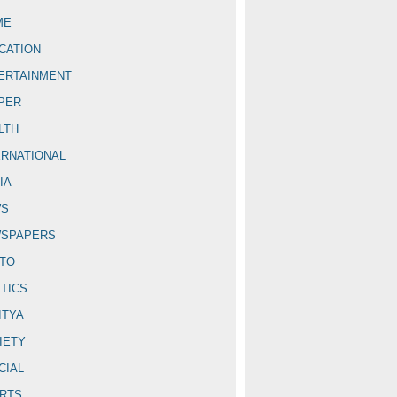
ME
CATION
ERTAINMENT
PER
LTH
ERNATIONAL
IA
WS
SPAPERS
TO
ITICS
ITYA
IETY
CIAL
RTS