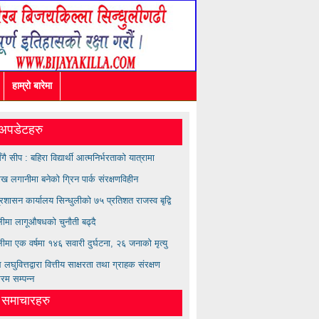
हाम्रो बारेमा
अपडेटहरु
सँगै सीप : बहिरा विद्यार्थी आत्मनिर्भरताको यात्रामा
ख लगानीमा बनेको ग्रिन पार्क संरक्षणविहीन
्रशासन कार्यालय सिन्धुलीको ७५ प्रतिशत राजस्व बृद्वि
ुलीमा लागूऔषधको चुनौती बढ्दै
लीमा एक वर्षमा १४६ सवारी दुर्घटना, २६ जनाको मृत्यु
लघुवित्तद्वारा वित्तीय साक्षरता तथा ग्राहक संरक्षण
्रम सम्पन्न
त समाचारहरु