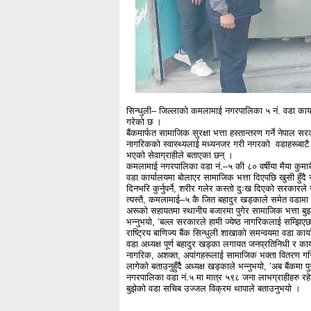
सिन्धुली– जिल्लाको कमलामाई नगरपालिका ५ नं. वडा कार्य
गरेको छ ।
बैंकमार्फत सामाजिक सुरक्षा भत्ता हस्तान्तरण गर्ने नेपा
नागरिकको स्वास्थ्यलाई मध्यनजर गरी नगरको वडाहरूबाटै भ
भएको सेवाग्राहीले बताएका छन् ।
कमलामाई नगरपालिका वडा नं.–५ की ८० वर्षीया मैया कुमारी
वडा कार्यालयमा बोलाएर सामाजिक भत्ता दिएपछि खुसी हुँदै ज
दिनभरि कुर्नुपर्ने, शरीर गलेर कस्तो दुःख दिएको सरकारल
त्यस्तै, कमलामाई–५ कै जित बहादुर खड्काले समेत वडामा
अरूको सहायतमा स्थानीय बजारमा पुगेर सामाजिक भत्ता बुझ्
भन्नुभयो, ‘बल्ल सरकारले हामी ज्येष्ठ नागरिकलाई सम्झिए
राष्ट्रिय बाणिज्य बैंक सिन्धुली शाखाको समन्वयमा वडा कार
वडा अध्यक्ष पूर्ण बहादुर खड्का लगायत जनप्रतिनिधी र कार
नागरिक, अशक्त, अपांगहरूलाई सामाजिक भक्ता वितरण गरिए
लागेको बताउनुहुँदैै अध्यक्ष खड्काले भन्नुभयो, ‘अब बैंकमा 
नगरपालिका वडा नं.५ मा मात्र ५९८ जना लाभग्राहीहरु र
बुझेको वडा सचिब उज्जल विक्रम थापाले बताउनुभयो ।