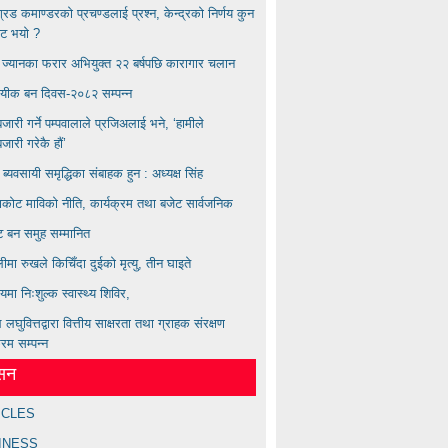
बिग्रड कमाण्डरकाे प्रचण्डलाई प्रश्न, केन्द्रको निर्णय कुन
ाट भयाे ?
्य ज्यानका फरार अभियुक्त २२ बर्षपछि कारागार चलान
ायीक बन दिवस-२०८२ सम्पन्न
ारी गर्ने पम्पवालाले प्रजिअलाई भने, ‘हामीले
ारी गरेकै हौं’
ण ब्यवसायी समृद्धिका संबाहक हुन : अध्यक्ष सिंह
कोट माविको नीति, कार्यक्रम तथा बजेट सार्वजनिक
्ट बन समुह सम्मानित
लीमा रुखले किचिँदा दुईको मृत्यु, तीन घाइते
लयमा निःशुल्क स्वास्थ्य शिविर,
लघुवित्तद्वारा वित्तीय साक्षरता तथा ग्राहक संरक्षण
्रम सम्पन्न
ेसन
ICLES
INESS