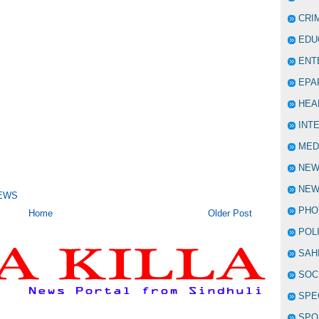
CRI
EDU
ENT
EPA
HEA
INT
MED
NE
NEW
NEWS
PHO
Home
Older Post
POL
SAH
SOC
SPE
SPO