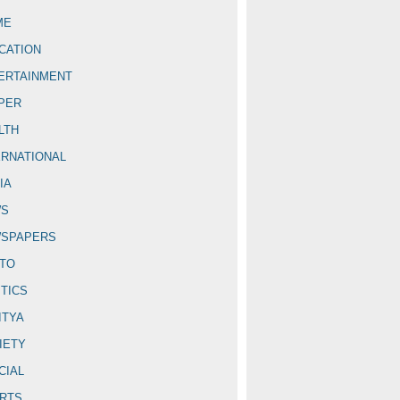
ME
CATION
ERTAINMENT
PER
LTH
ERNATIONAL
IA
WS
SPAPERS
TO
ITICS
ITYA
IETY
CIAL
RTS