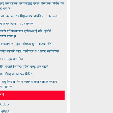
बिग्रड कमाण्डरकाे प्रचण्डलाई प्रश्न, केन्द्रको निर्णय कुन
ाट भयाे ?
्य ज्यानका फरार अभियुक्त २२ बर्षपछि कारागार चलान
ायीक बन दिवस-२०८२ सम्पन्न
ारी गर्ने पम्पवालाले प्रजिअलाई भने, ‘हामीले
ारी गरेकै हौं’
ण ब्यवसायी समृद्धिका संबाहक हुन : अध्यक्ष सिंह
कोट माविको नीति, कार्यक्रम तथा बजेट सार्वजनिक
्ट बन समुह सम्मानित
लीमा रुखले किचिँदा दुईको मृत्यु, तीन घाइते
लयमा निःशुल्क स्वास्थ्य शिविर,
लघुवित्तद्वारा वित्तीय साक्षरता तथा ग्राहक संरक्षण
्रम सम्पन्न
ेसन
ICLES
INESS