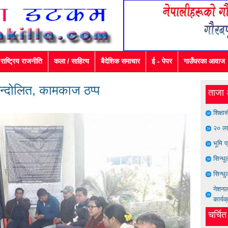
राष्ट्रिय राजनीति
कला / साहित्य
बैदेशिक समाचार
ई - पेपर
गाउँघरका आवाज
न्दोलित, कामकाज ठप्प
ताजा 
शिक्षा
२० ला
भूमि प
सिन्ध
सिन्धु
नेशनल 
कार्यक
चर्चि