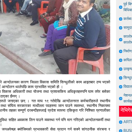
पुर्व 
बिधिब
कर्तब
सामुद
कालोबज
कालोबज
निर्मा
कपिला
उत्कृष
सिन्धु
हरुको आन्दोलनका कारण जिल्ला विकास समिति सिन्धुलीको काम आइतबार ठप्प भएको
विद्या
गर्दै आन्दोलन थालेपछि काम प्रभावित भएको हो ।
थानीय विकास अधिकारी तथा योजना तथा प्रशासकिय अधिकृतहरुपनि घाम तपेर बसेका
नेशनल 
 उठाएका छैनन् ।
िहरुले जनाएका छन् । गत माघ १९ गतेदेखि आन्दोलनरत कर्मचारीहरुले स्थानीय
कार्यक
देश तथा संघिय सरकारका माथील्ला पदहरुमा जान पाउने व्यवस्था, स्थानीय निकायमा
नेभिग
्थानीय तहका सम्पूर्ण दरबन्दीहरुलाई प्रदेश स्तरमा एकिकृत गरि निश्चित प्रणालीका
 सुविधा सहित अवकाश लिन पाउने व्यवस्था गर्न पनि माग गरिएको आन्दोलनकर्मी तथा
ART
ए ।
ट जनअपेच्छा बमोजिमको प्रभावकारी सेवा प्रदान गर्न सक्ने सांगठनीक संरचना र
BUS