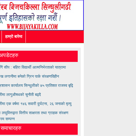
हाम्रो बारेमा
अपडेटहरु
सँगै सीप : बहिरा विद्यार्थी आत्मनिर्भरताको यात्रामा
ख लगानीमा बनेको ग्रिन पार्क संरक्षणविहीन
्रशासन कार्यालय सिन्धुलीको ७५ प्रतिशत राजस्व बृद्वि
ुलीमा लागूऔषधको चुनौती बढ्दै
लीमा एक वर्षमा १४६ सवारी दुर्घटना, २६ जनाको मृत्यु
लघुवित्तद्वारा वित्तीय साक्षरता तथा ग्राहक संरक्षण
्रम सम्पन्न
त समाचारहरु