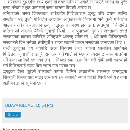
। श्रेष्ठको दुई छोरा मध्ये एकलाई तत्कालीन माओवादीले जिउँदै खाल्डोमा पुरेर
हत्या गरेको र एक जनालाई चरम यातना दिएको आरोप छ ।
उनिहरुको जस्तै जिल्लाका अधिकांश पिडितहरुले द्धन्द्ध पछि देशमा शान्ति
सम्झौता भई ठुलो परिवर्तन आएपनि आफुहरुको जिवनमा भने कुनै परिवर्तन
आउन नसकेको बताएका छन् । द्धन्द्धका कारण झन झन, हातमुख जोर्न समेत
कठिन पर्दै आएको धेरैको गुनासो थियो । आफुहरुको गुनासो जस्ताको तस्तै
सरकारको कानमा पारिदिन उनिहरुले आग्रह समेत गरे । धेरै जसो पिडितहरुले
सरकारले दिने भनेको क्षेतीपुर्ती र राहत रकमनै पाउन नसकेको जनाएका थिए ।
यस्तै द्धन्द्धको २२ वर्षपछि सत्य निरुपण तथा व्यपत्ता छानविन आयोगले
पिडितका गुनासो र उजुरी संकलन गर्न थालेको भएपनि त्यसबाट न्याय पाउनेमा
भने शंका लागेको बताएका छन् । निष्पक्ष रुपमा छानविन गरी दोषीमाथी कारबाही
गर्न पिडितलाई न्याय दिन समेत माग गरेका छन् ।
द्धन्द्धका बेला पूर्वको रोल्पाको रुपमा चिनिने तत्कालीन शसस्त्र जनयुद्धमा
सिन्धुली जिल्लाबाट मात्र एक सय ६५ जनाको ज्यान गएको थियो भने १४ जना
अझै बेपत्ताको सुचिमा छन् ।
BIJAYA KILLA
at
10:54 PM
Share