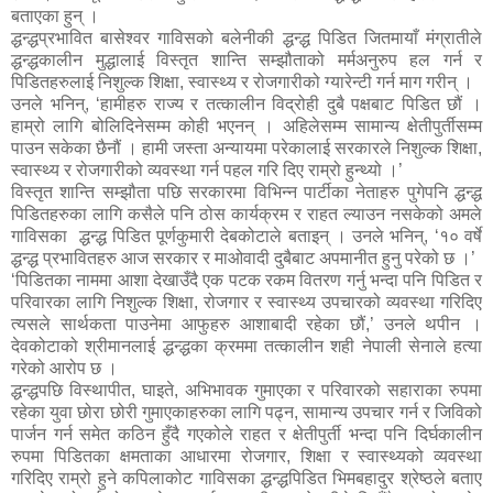
बताएका हुन् ।
द्धन्द्धप्रभावित बासेश्वर गाविसको बलेनीकी द्धन्द्ध पिडित जितमायाँ मंग्रातीले
द्धन्द्धकालीन मुद्धालाई विस्तृत शान्ति सम्झौताको मर्मअनुरुप हल गर्न र
पिडितहरुलाई निशुल्क शिक्षा, स्वास्थ्य र रोजगारीको ग्यारेन्टी गर्न माग गरीन् ।
उनले भनिन्, ‘हामीहरु राज्य र तत्कालीन विद्रोही दुबै पक्षबाट पिडित छौं ।
हाम्रो लागि बोलिदिनेसम्म कोही भएनन् । अहिलेसम्म सामान्य क्षेतीपुर्तीसम्म
पाउन सकेका छैनौं । हामी जस्ता अन्यायमा परेकालाई सरकारले निशुल्क शिक्षा,
स्वास्थ्य र रोजगारीको व्यवस्था गर्न पहल गरि दिए राम्रो हुन्थ्यो ।’
विस्तृत शान्ति सम्झौता पछि सरकारमा विभिन्न पार्टीका नेताहरु पुगेपनि द्धन्द्ध
पिडितहरुका लागि कसैले पनि ठोस कार्यक्रम र राहत ल्याउन नसकेको अमले
गाविसका द्धन्द्ध पिडित पूर्णकुमारी देबकोटाले बताइन् । उनले भनिन्, ‘१० वर्षे
द्धन्द्ध प्रभावितहरु आज सरकार र माओवादी दुबैबाट अपमानीत हुनु परेको छ ।’
‘पिडितका नाममा आशा देखाउँदै एक पटक रकम वितरण गर्नु भन्दा पनि पिडित र
परिवारका लागि निशुल्क शिक्षा, रोजगार र स्वास्थ्य उपचारको व्यवस्था गरिदिए
त्यसले सार्थकता पाउनेमा आफुहरु आशाबादी रहेका छौं,’ उनले थपीन ।
देवकोटाको श्रीमानलाई द्धन्द्धका क्रममा तत्कालीन शही नेपाली सेनाले हत्या
गरेको आरोप छ ।
द्धन्द्धपछि विस्थापीत, घाइते, अभिभावक गुमाएका र परिवारको सहाराका रुपमा
रहेका युवा छोरा छोरी गुमाएकाहरुका लागि पढ्न, सामान्य उपचार गर्न र जिविको
पार्जन गर्न समेत कठिन हुँदै गएकोले राहत र क्षेतीपुर्ती भन्दा पनि दिर्घकालीन
रुपमा पिडितका क्षमताका आधारमा रोजगार, शिक्षा र स्वास्थ्यको व्यवस्था
गरिदिए राम्रो हुने कपिलाकोट गाविसका द्धन्द्धपिडित भिमबहादुर श्रेष्ठले बताए