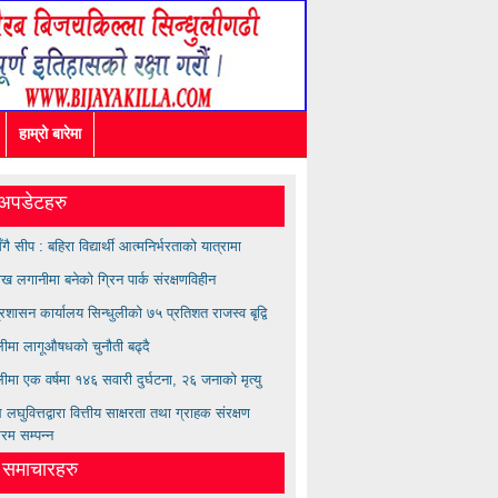
हाम्रो बारेमा
अपडेटहरु
सँगै सीप : बहिरा विद्यार्थी आत्मनिर्भरताको यात्रामा
ख लगानीमा बनेको ग्रिन पार्क संरक्षणविहीन
्रशासन कार्यालय सिन्धुलीको ७५ प्रतिशत राजस्व बृद्वि
ुलीमा लागूऔषधको चुनौती बढ्दै
लीमा एक वर्षमा १४६ सवारी दुर्घटना, २६ जनाको मृत्यु
लघुवित्तद्वारा वित्तीय साक्षरता तथा ग्राहक संरक्षण
्रम सम्पन्न
त समाचारहरु