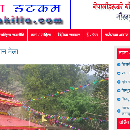
राष्ट्रिय राजनीति
कला / साहित्य
बैदेशिक समाचार
ई - पेपर
गाउँघरका आवाज
थान मेला
ताजा 
शिक्षा
२० ला
भूमि प
सिन्ध
सिन्धु
नेशनल 
कार्यक
चर्चि