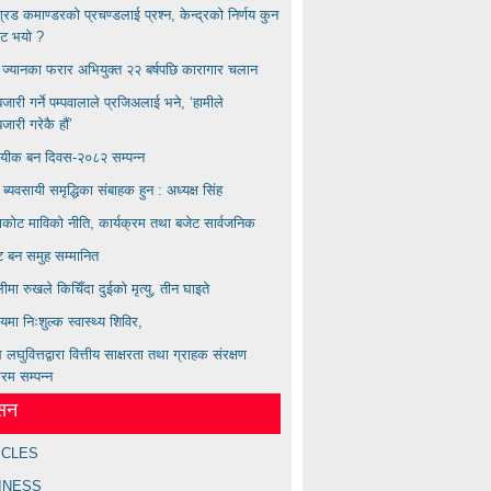
बिग्रड कमाण्डरकाे प्रचण्डलाई प्रश्न, केन्द्रको निर्णय कुन
ाट भयाे ?
्य ज्यानका फरार अभियुक्त २२ बर्षपछि कारागार चलान
ारी गर्ने पम्पवालाले प्रजिअलाई भने, ‘हामीले
ारी गरेकै हौं’
ायीक बन दिवस-२०८२ सम्पन्न
ण ब्यवसायी समृद्धिका संबाहक हुन : अध्यक्ष सिंह
कोट माविको नीति, कार्यक्रम तथा बजेट सार्वजनिक
्ट बन समुह सम्मानित
लीमा रुखले किचिँदा दुईको मृत्यु, तीन घाइते
लयमा निःशुल्क स्वास्थ्य शिविर,
लघुवित्तद्वारा वित्तीय साक्षरता तथा ग्राहक संरक्षण
्रम सम्पन्न
ेसन
ICLES
INESS