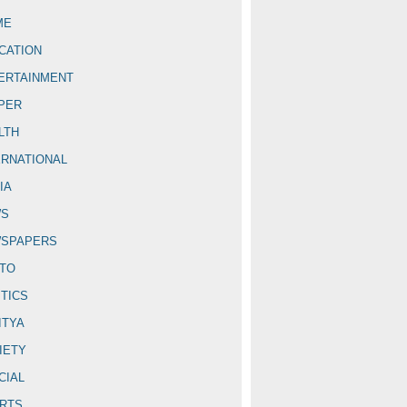
ME
CATION
ERTAINMENT
PER
LTH
ERNATIONAL
IA
WS
SPAPERS
TO
ITICS
ITYA
IETY
CIAL
RTS