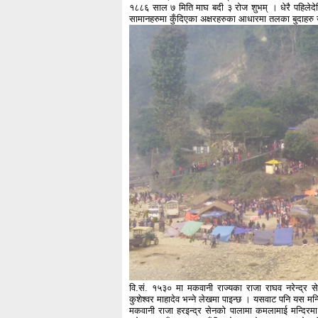
१८८६ साल ७ मिति माघ बदी ३ रोज शुभम् । धेरै पहिलेदेखि
सामानहरुमा कुँदिएका अक्षरहरुका आधारमा तलका बुदाहरु
वि.सं. १५३० मा मकवानी राज्यका राजा राघव नरेन्द्र सेन
कुशेश्वर माहादेव भन्ने लेखमा पाइन्छ । यसवाट पनि यस मन
मकवानी राजा हरइन्द्र सेनको पालामा कमलामाई मन्दिर