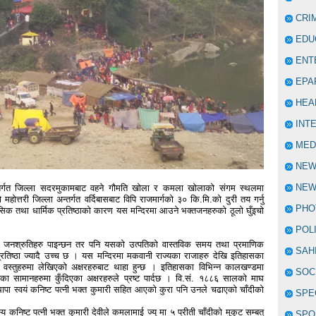
CRI
EDU
ENT
EPA
HEA
INT
MED
NE
NEW
्तर्गत जिल्ला सदरमुकामबाट वहने गौमति खोला र कमला खोलाको संगम स्थलमा
 महोत्तरी जिल्ला अन्तर्गत वर्दिबासबाट विपि राजमार्गको ३० कि.मि.को दुरी तय गर्नु
PHO
क तथा धार्मिक प्रतिष्ठाको कारण यस मन्दिरमा आउने भक्तजनहरुको ठूलो घुँइचो
POL
था जनश्रुतिहरु पाइन्छन तर पनि यसको उत्पतिको वास्तविक समय तथा प्रमाणिक
SAH
रतिष्ठा ज्यादै उच्च छ । यस मन्दिरमा मकवानी राज्यका राजाहरु देखि इतिहासका
स्तुहरुमा लेखिएको अक्षरहरुबाट थाहा हुन्छ । इतिहासका विभिन्न कालखण्डमा
SOC
का सामानहरुमा कुँदिएका अक्षरहरुले प्रष्ट पार्दछ । वि.सं. १८८६ सालको माघ
पा स्वयं कनिष्ट पत्नी भक्त कुमारी सहित आएको कुरा पनि उनले चढाएको चाँदीको
SPE
निष्ट पत्नी भक्त कुमारी देवीले कमलामाई ज्यू मा ५ प्रीती चाँदीको मुकुट सम्बत्
SPO