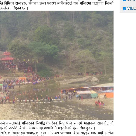
 विभिन्न राजाहरु, सेनाका उच्च पदस्थ ब्यक्तिहरुले यस मन्दिरमा चढाएका जिन्सी
 उल्लेख गरिएको छ ।
VIL
ले कमलामाई मन्दिरको जिर्णाेद्वार गरेका थिए भन्ने सन्दर्भ माहानन्द सापकोटाको
्दिरको उत्पति वि.सं १५३० भन्दा अगाडि नै भइसकेको प्रमाणित हुन्छ ।
मा चाँदीका पानसहरु चढाइएका छन । एउटा पानसमा वि.सं १६९२ माघ वदी ३ रोज