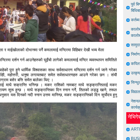
पुर्व 
बिधिब
कर्तब
कालोबज
कालोबज
सामुद
ा र माईखोलाको दोभानमा पर्ने कमलामाई मन्दिरमा विहिबार देखी भव्य मेला
निर्मा
्दिरमा दर्शन गर्न आउनेहरुको घुइँचो लागेको कमलामाई मन्दिर व्यवस्थापन समितिले
कपिला
हेको पुरा हुने धार्मिक विश्वासका साथ सर्वसाधारण मन्दिरमा दर्शन गर्न जाने गरेका
उत्कृष
्लाही, महोत्तरी, धनुषा लगायतबाट समेत सर्वसाधारणहरु आउने गरेका छन । संयौ
जाग्राम बसेर बत्ति समेत बालेका थिए ।
सिन्धु
लाई माघे सक्रान्ति भनिन्छ । मकर राशिको नामबाट माघे सङ्क्रान्तिलाई मकर
तरायण सुरू हुन्छ । माघे सङ्क्रान्तिका दिन स्नान गर्ने, तिलको लड्डु खाने, तरूल
विद्या
अनुसार यस दिनको नदी स्नान उत्तम मानिन्छ, मकर सङ्क्रान्तिको दिन सूर्योदय हुनु
नेशनल 
कार्यक
नेभिग
ART
BUS