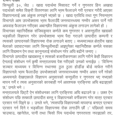
राजन गाउँले
सिन्धुली ३०, जेठ । खाद्य पदार्थमा मिसावट गर्ने र गुणस्तर हिन अखाद्य
पदार्थको समेत विक्री वितरणका लागि भ्रम फैलाउने गरी प्रचार गरीदै आएका
विज्ञापनलाई अब अंकुस लगाइने भएको छ । खाद्य प्रविधि तथा गुण नियन्त्रण
विभागले आम उपभोक्तामा भ्रम फैलाउँदै जनस्वास्थ्यमा गम्भीर असर पार्ने गरी
अफवाह फैलाउन गरीएका अबान्छीत विज्ञापनमा अंकुस लगाउन लागेको हो ।
विभागका महानिर्देशक संजिवकुमार कर्णले कम गुणस्तर र असन्तुलीत खाद्यको
भड्कीलो विज्ञापन गरेर उपभोक्तामा भ्रम पैदा गराउने उत्पादीत कम्पनी र
त्यसको उत्पादनको विज्ञापनमा रोक लगाउने बताए । मध्यमाञ्चल क्षेत्रीय खाद्य
मेलाको उदघाटनका लागि सिन्धुलीमाढी आइपुगेका महानिर्देशक कर्णले यसका
लागि विद्यमान ऐन तथा कानुनलाई संसोधन गरेर अघि बढीने जनाए ।
विभागले उत्पादीत खाद्यबस्तु र त्यसको बजारीकरणका लागि गरीने केही विज्ञापन
ऐनलाई संशोधन गर्न कृषी मन्त्रालयमा पेश गरीएको उनको भनाईछ । ‘विभिन्न
सञ्चार माध्ययम र विभिन्न स्थानमा ठुल ठुला होर्डीङ बोर्ड मार्फत गरीने
विज्ञापनले भ्रम फैलाउँदा उपभोक्ताको जनस्वास्थ्यमा गम्भीर असर पर्ने गरेको
अध्ययनले देखाएकाले विज्ञापन अनुसारको सन्तुलीत र गुणस्तर भए नभएको
मापन गर्ने र त्यस अनुसारको कारबाही गर्न आवश्यक प्रक्रिया अघि बढाइएको
छ,’ उनले भने ।
मन्त्रालयले छिट्टै ऐन संशोधनका लागि प्रक्रिया अघि बढाउने छ । उक्त ऐन
संशोधन पछि तत्कालै उत्पादीत बस्तु र विज्ञापनको वर्गीकरण गरेर मात्र प्रचार
प्रसार गर्न दिइने छ । उनले भने, ‘त्यसपछि विज्ञापनको मापदण्ड बनाएर प्रचार
प्रसार गर्न दिने र भड्कीला विज्ञापनमा रोक लगाउँने छौं ।’ पछिल्लो समय
चाउचाउ, खानेतेल, पानी तथा चिसो पिय पदार्थमा गुणस्तरता नपाइएको तर,