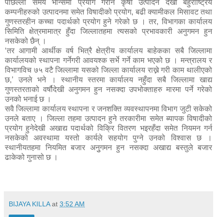
पछिल्लो समय भान्समा प्रयोग गरीने कृषी उत्पादन देखी बहुराष्ट्रिय
कम्पनीहरुको उत्पादनमा समेत विषादीको प्रयोग, बढी क्यामीकल मिसावट तथा
गुणस्तरहीन कच्चा पदार्थको प्रयोग हुने गरेको छ । तर, विभागका कार्यालय
सिमिति क्षेत्रमामात्र हुँदा जिल्लातहमा त्यसको प्रभावकारी अनुगमन हुन
नसकेको छैन् ।
‘तर आगामी आर्थीक वर्ष भित्रै क्षेत्रीय कार्यालय बाहेकका सबै जिल्लामा
कार्यालयको स्थापना गर्नेगरी आवयश्क सर्भे गर्ने काम भएको छ । मन्त्रालय र
विभागविच ७५ वटै जिल्लामा यसको जिल्ला कार्यालय राख्ने गरी काम थालीएको
छ,’ उनले भने । स्थानीय स्तरमा कार्यालय नहुँदा सबै जिल्लामा खाद्य
गुणस्तरताको वर्षौदेखी अनुगमन हुन नसक्दा उपभोक्ताहरु मारमा पर्ने गरेको
उनको भनाई छ ।
सवै जिल्लामा कार्यालय स्थापना र जनशक्ति व्यवस्थापनमा विभाग जुटी सकेको
उनले बताए । जिल्ला तहमा उत्पादन हुने तरकारीमा समेत ब्यापक विषादीको
प्रयोग हुनेदेखी अखाद्य पदार्थको विक्रि वितरण भइरहँदा समेत नियमन गर्न
नसकेको अवस्थामा यस्तो कार्यले सहयोग पुग्ने उनको विश्वास छ ।
स्थानीयतहमा नियमित बजार अनुुगमन हुन नसक्दा अखाद्य बस्तुले बजार
ढाकेको गुनासो छ ।
BIJAYA KILLA
at
3:52 AM