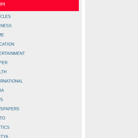
ेसन
ICLES
INESS
ME
CATION
ERTAINMENT
PER
LTH
ERNATIONAL
IA
WS
SPAPERS
TO
ITICS
ITYA