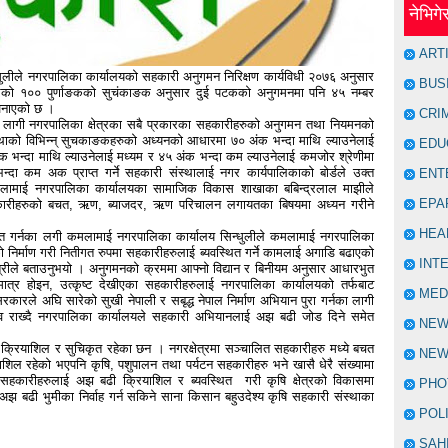
नेभिग
ART
धुलीले नगरपालिका कार्यालयको सहकारी अनुगमन निरिक्षण कार्यविधी २०७६ अनुसार
BUS
रेको १०० पुर्णाङकको सुचंकाङक अनुसार दुई पटकको अनुगमनमा पनि ४५ नम्बर
े जनाएको छ ।
CRI
का लागी नगरपालिका क्षेत्रका सबै प्रकारका सहकारीहरुको अनुगमन तथा नियमनको
्थाको विभिन्न् सुचकाङकहरुको अध्यनको आधारमा ७० अंक भन्दा माथि ल्याउनेलाई
EDU
अंक भन्दा माथि ल्याउनेलाई मध्यम र ४५ अंक भन्दा कम ल्याउनेलाई कमजोर श्रेणीमा
कम अक प्राप्त गर्ने सहकारी संस्थालाई नगर कार्यपालिकाको बोर्डले उक्त
ENT
कमलामाई नगरपालिका कार्यालयका सामाजिक विकास शाखाका बबिन्द्रलाल माझीले
EPA
ारीहरुको बचत, ऋण, ब्याजदर, ऋण परिचालन लगायतका बिषयमा अध्यन गरीने
HEA
थित गर्नका लगी कमलामाई नगरपालिका कार्यालय सिन्धुलीले कमलामाई नगरपालिका
निर्माण गरी नितीगत रुपमा सहकारीहरुलाई ब्यवस्थित गर्ने कामलाई अगाडि बढाएको
INT
रीले बताउनुभयो । अनुगमनको क्रममा आफ्नो विद्यान र बिनीयम अनुसार आधारभुत
म मात्र होइन, उत्कृष्ट देखीएका सहकारीहरुलाई नगरपालिका कार्यालयको तर्फबाट
MED
रकारले अघि सारेको सुखी नेपाली र सबृद्ध नेपाल निर्माण अभियान पुरा गर्नका लागी
ष महत्व राख्दै नगरपालिका कार्यालयले सहकारी अभियानलाई अझ बढी जोड दिने समेत
NE
क्रियाशिल र सुचिकृत रहेका छन । नगरक्षेत्रमा सञ्चालित सहकारीहरु मध्ये बचत
NEW
ाशिल रहेको भएपनि कृषि, पशुपालन तथा पर्यटन सहकारीहरु भने खासै धेरै संख्यामा
ृषि सहकारीहरुलाई अझ बढी क्रियाशिल र ब्यवस्थित गरी कृषि क्षेत्रको विकासमा
PHO
 बढी भुमीका निर्वाह गर्न सकिने साना किसान बहुउदेश्य कृषि सहकारी संस्थाका
POL
SAH