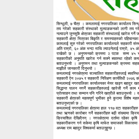
सिन्धुली, ७ चैत्र । कमलामाई नगरपालिका कार्यालय सिन्
तय गरेको सहकारी संस्थाको मुल्याङकनको लागी तय ग
नल्याउने जुनसुकै क्षेत्रका सहकारी संस्थालाई खारेज गर्न
सहकारी क्षेत्र भित्रका बिकृति र समस्याहरुको पहिचान
कामलाई सुरु गरेको नगरपालिका कार्यालयले सहकारी संस
अति राम्रो, ६० अंक भन्दा माथि ल्याउनेलाई राम्रो, ४५ 
राखेको छ । अनुगमनको क्रममा २ पटक सम्म ४५ भन्दा 
सहकारीको अनुमति खारेज गर्न सक्ने ब्यवस्था रहेको 
बताउनुभयो । अनुगमन तथा मुल्याङकनको क्रममा सहक
माझीले जानकारी दिनुभयो ।
कमलामाई नगरक्षेत्रमा सञ्चालित सहकारीहरुलाई ब्यवस्
सहकारी ऐन २०७५ र सहकारी निरिक्षण कार्यविधी २०७६ को 
कमलामाई नगरपालिका कार्यालयका मेयर खड्ग बहादुर खत्
सिद्धान्त पालन नगर्ने सहकारीहरुलाई खारेजी गर्ने का
प्रोत्साहन तथा सम्मान पनि गरिने खत्रीले बताउनुभयो । स
सहकारी क्षेत्रको महत्वपूर्ण भुमीका हुने कुरामा विशे
बताउनुभएको छ ।
कमलामाई नगरपालिका क्षेत्रमा हाल ११७ वटा सहकारीहरु 
तथा ऋणको कारोबार गर्ने सहकारीहरु बढी संख्यामा क्रिय
क्रियाशिल देखिदैनन् । नगरक्षेत्रमा दर्तामा रहेका क
सहकारीकरण गर्न सकेमा कृषि मार्फत समाजको विकासमा अझ
अध्यक्ष राम बहादुर विश्वकर्मा बताउनुहुन्छ ।