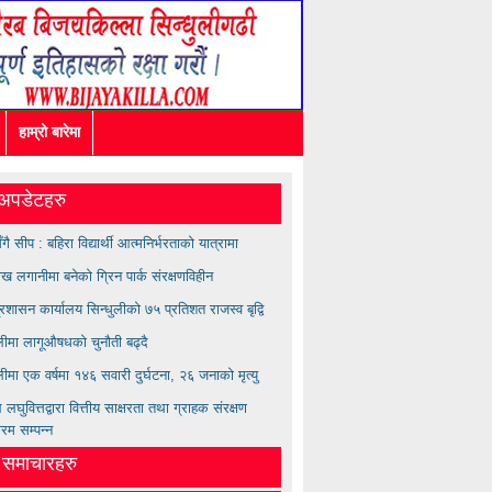
हाम्रो बारेमा
अपडेटहरु
सँगै सीप : बहिरा विद्यार्थी आत्मनिर्भरताको यात्रामा
ख लगानीमा बनेको ग्रिन पार्क संरक्षणविहीन
्रशासन कार्यालय सिन्धुलीको ७५ प्रतिशत राजस्व बृद्वि
ुलीमा लागूऔषधको चुनौती बढ्दै
लीमा एक वर्षमा १४६ सवारी दुर्घटना, २६ जनाको मृत्यु
लघुवित्तद्वारा वित्तीय साक्षरता तथा ग्राहक संरक्षण
्रम सम्पन्न
त समाचारहरु