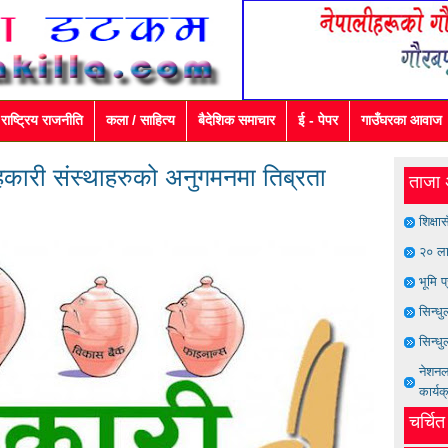
राष्ट्रिय राजनीति
कला / साहित्य
बैदेशिक समाचार
ई - पेपर
गाउँघरका आवाज
कारी संस्थाहरुको अनुगमनमा तिब्रता
ताजा 
शिक्षा
२० ला
भूमि प
सिन्ध
सिन्धु
नेशनल 
कार्यक
चर्चि